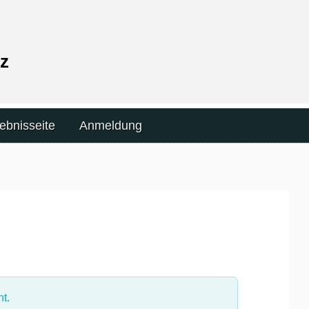
z
ebnisseite
Anmeldung
t.