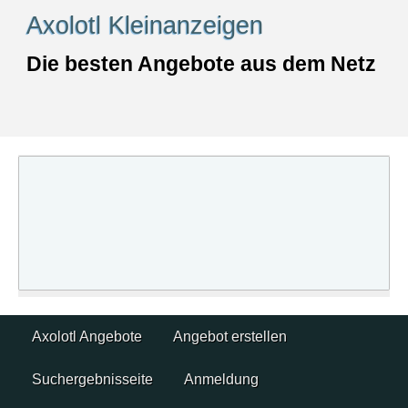
Skip
Axolotl Kleinanzeigen
to
content
Die besten Angebote aus dem Netz
Skip
Axolotl Angebote
Angebot erstellen
to
content
Suchergebnisseite
Anmeldung