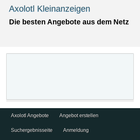
Skip
Axolotl Kleinanzeigen
to
content
Die besten Angebote aus dem Netz
Skip
Axolotl Angebote
Angebot erstellen
to
content
Suchergebnisseite
Anmeldung